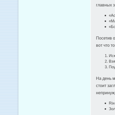
главных з
«Ас
«Ма
«Бо
Посетив о
вот что т
Иск
Взя
Поу
На день м
стоит заг
непринуж
Rix
Зол