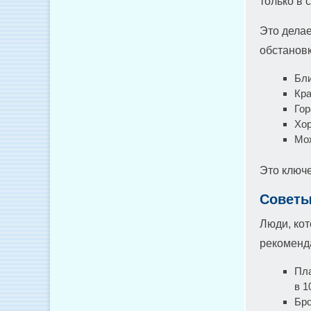
только в 
Это делае
обстановк
Бли
Кра
Гор
Хор
Мож
Это ключе
Советы
Люди, кот
рекоменд
Пла
в 1
Бро