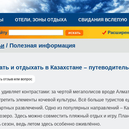
НЫ
ОТЕЛИ, ЗОНЫ ОТДЫХА
СВИДАНИЯ ВСЛЕПУЮ
айту
Расширен
ьи
/ Полезная информация
рать и отдыхать в Казахстане – путеводител
ь отзыв или вопрос
 удивляет контрастами: за чертой мегаполисов вроде Алматы
ретить элементы кочевой культуры. Всё больше туристов ед
артных развлечений. Одно из популярных направлений – К
озеро. Здесь можно совместить пляжный отдых и игру. План
 сезон, ведь летом здесь особенно оживлённо.