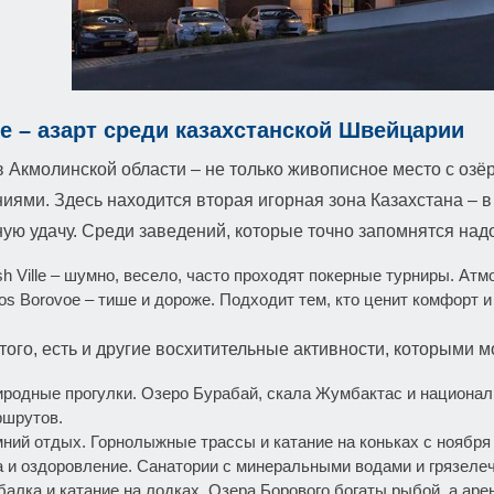
е – азарт среди казахстанской Швейцарии
 Акмолинской области – не только живописное место с озёр
иями. Здесь находится вторая игорная зона Казахстана –
ую удачу. Среди заведений, которые точно запомнятся надо
h Ville – шумно, весело, часто проходят покерные турниры. Ат
os Borovoe – тише и дороже. Подходит тем, кто ценит комфорт и 
ого, есть и другие восхитительные активности, которыми 
родные прогулки. Озеро Бурабай, скала Жумбактас и национа
ршрутов.
ний отдых. Горнолыжные трассы и катание на коньках с ноября 
 и оздоровление. Санатории с минеральными водами и грязеле
алка и катание на лодках. Озера Борового богаты рыбой, а аренд