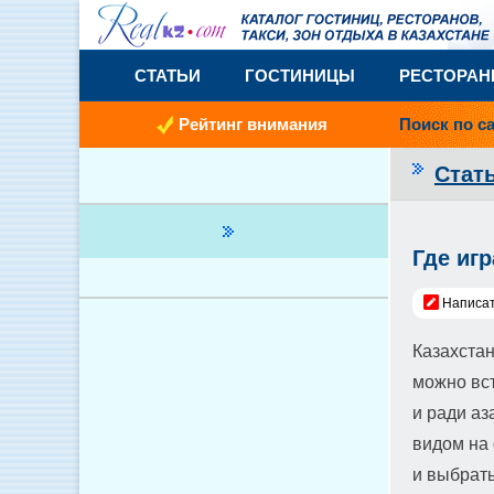
СТАТЬИ
ГОСТИНИЦЫ
РЕСТОРА
Рейтинг внимания
Поиск по с
Стат
Где иг
Написат
Казахстан
можно вст
и ради аз
видом на 
и выбрать