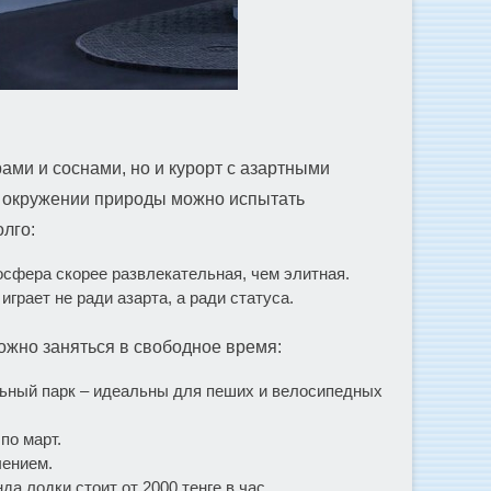
ами и соснами, но и курорт с азартными
 в окружении природы можно испытать
лго:
мосфера скорее развлекательная, чем элитная.
играет не ради азарта, а ради статуса.
можно заняться в свободное время:
льный парк – идеальны для пеших и велосипедных
по март.
чением.
а лодки стоит от 2000 тенге в час.