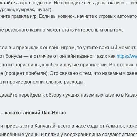
етайте азарт с отдыхом: Не проводите весь день в казино — и
урсаки, куырдак, шубат).
чите правила игр: Если вы новичок, начните с игровых автомат
е реального казино может стать интересным опытом.
сли вы привыкли к онлайн-играм, то учтите важный момент
т бонусы — в отличие от онлайн казино, таких как
https://w
позит, фриспины, кэшбек и другие привилегии. Во-вторых,
e (процент прибыли). Это связано с тем, что наземным за
а и прочие дополнительные расходы.
давайте перейдем к обзору лучших наземных казино в Каза
 – казахстанский Лас-Вегас
и приезжают в Капчагай, всего в часе езды от Алматы, каж
оживлённые улицы и пляжи у водохранилища создают атмос