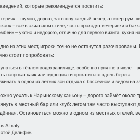
аведений, которые рекомендуется посетить:
тория» – шумно, дорого, зато шоу каждый вечер, а покер-рум ш
као» – всё в азиатском стиле, часто проходят вечеринки и бакк
мбей» – уютно и недорого, отлично для первого визита; кухня 
дно из этих мест, игроки точно не останутся разочарованы.
очно стоит попробовать:
упаться в тёплом водохранилище, особенно приятно в июле – в
ть напрокат каяк или гидроцикл и прокатиться вдоль берега.
жинать в одной из летних зон отдыха с бассейном и видом на за
ожно уехать к Чарынскому каньону – дорога займёт около тр
лянуть в местный бар или клуб: летом там часто выступают
дённая. Остановиться можно в одном из местных отелей, 
os Almaty.
отой Дельфин.