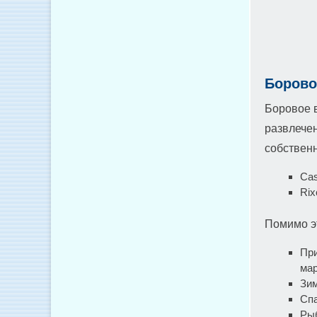
Борово
Боровое в
развлечен
собственн
Cas
Rix
Помимо эт
При
ма
Зим
Спа
Рыб