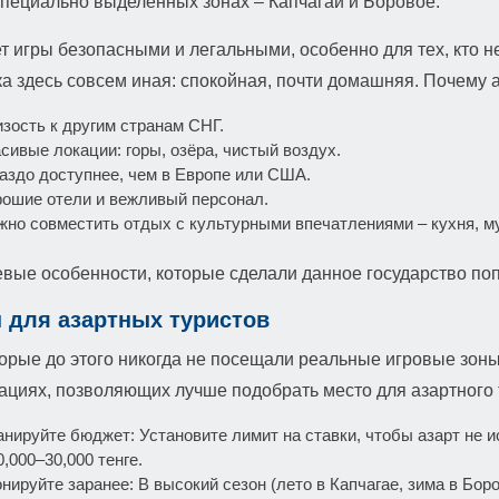
специально выделенных зонах – Капчагай и Боровое.
т игры безопасными и легальными, особенно для тех, кто не
а здесь совсем иная: спокойная, почти домашняя. Почему а
зость к другим странам СНГ.
сивые локации: горы, озёра, чистый воздух.
аздо доступнее, чем в Европе или США.
ошие отели и вежливый персонал.
но совместить отдых с культурными впечатлениями – кухня, му
вые особенности, которые сделали данное государство по
 для азартных туристов
орые до этого никогда не посещали реальные игровые зон
ациях, позволяющих лучше подобрать место для азартного 
нируйте бюджет: Установите лимит на ставки, чтобы азарт не и
0,000–30,000 тенге.
нируйте заранее: В высокий сезон (лето в Капчагае, зима в Бо