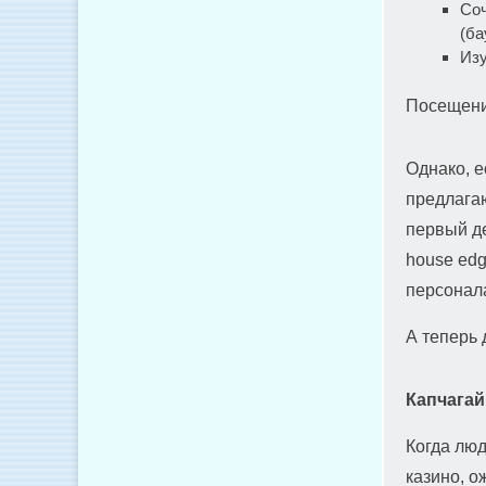
Соч
(ба
Изу
Посещени
Однако, е
предлагаю
первый де
house edg
персонал
А теперь 
Капчагай
Когда люд
казино, 